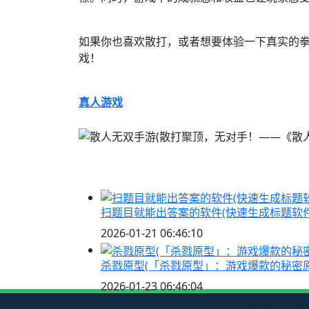
如果你也喜欢散打，或者想要体验一下真实的
戏！
真人游戏
扫题目就能出答案的软件(快速生成标题软
2026-01-21 06:46:10
杀戮原型(「杀戮原型」：游戏爆款的秘密原
2026-01-23 06:46:04