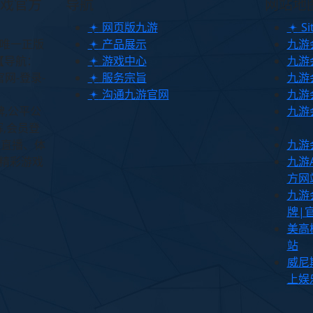
9游戏官方
导航
网站地
网页版九游
Si
网唯一正版
产品展示
九游
【导航：
游戏中心
九游
官网-登录-
服务宗旨
九游
沟通九游官网
九游
碑,公平公
九游
,会员登
人直播、体
九游
）精彩游戏
九游
方网站
九游会
牌|官
美高
站
威尼
上娱