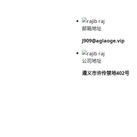
邮箱地址
J909@aglaoge.vip
公司地址
遵义市许伶禁地402号