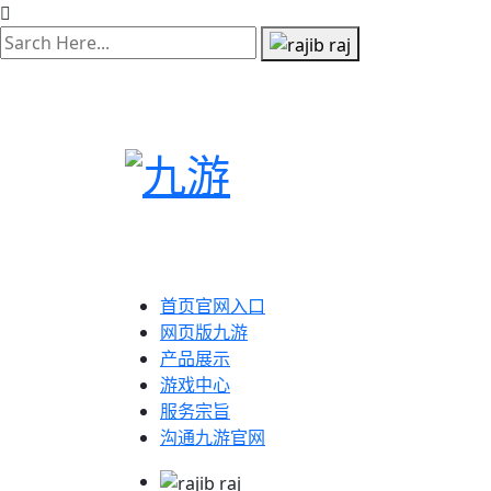
首页官网入口
网页版九游
产品展示
游戏中心
服务宗旨
沟通九游官网