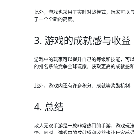
此外，游戏也采用了实时对战模式，玩家可以
了一个全新的高度。
3. 游戏的成就感与收益
游戏中的玩家可以提升自己的等级和技能，可
的排名系统竞争全球玩家，获取更高的成就感
此外，游戏内还有许多积分、成就等奖励机制
4. 总结
散人无双手游是一款非常热门的手游，游戏玩
憬。同时，游戏中的成就感和收益也让玩家感