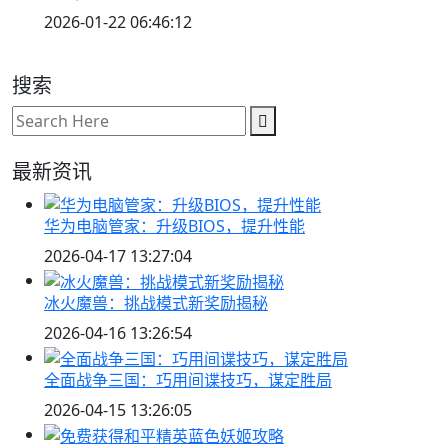
2026-01-22 06:46:12
搜索
最新资讯
华为电脑管家：升级BIOS，提升性能
2026-04-17 13:27:04
冰火魔兽：挑战模式新奖励揭秘
2026-04-16 13:26:54
全面战争三国：巧用间谍技巧，谋定胜局
2026-04-15 13:26:05