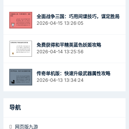
全面战争三国：巧用间谍技巧，谋定胜局
2026-04-15 13:26:05
免费获得和平精英蓝色妖姬攻略
2026-04-14 13:25:56
传奇单机版：快速升级武器属性攻略
2026-04-13 13:34:24
导航
网页版九游