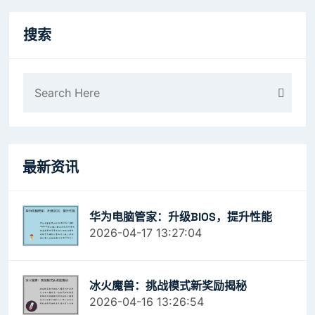
搜索
最新资讯
华为电脑管家：升级BIOS，提升性能
2026-04-17 13:27:04
冰火魔兽：挑战模式新奖励揭秘
2026-04-16 13:26:54