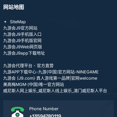
网站地图
SiteMap
九游会J9官方网站
九游会J9手机版入口
九游会J9手机版官网
九游会J9Web网页版
九游会J9app下载地址
九游会代理平台 - 官方直营
九游APP下载中心-九游(中国)官方网站-NINEGAME
九游会 (J9.com)·真人游戏第一品牌|官网welcome
美高梅MGM·(中国)唯一官方网站
威尼斯人网上娱乐_威尼斯人线上娱乐_澳门威尼斯人平台
Phone Number
+13594780119