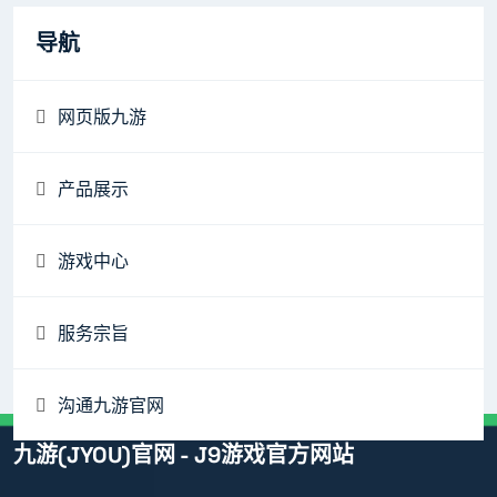
导航
网页版九游
产品展示
游戏中心
服务宗旨
沟通九游官网
九游(JYOU)官网 - J9游戏官方网站