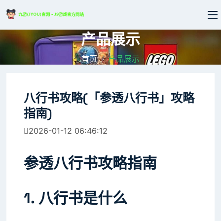
产品展示
首页
产品展示
八行书攻略(「参透八行书」攻略
指南)
2026-01-12 06:46:12
参透八行书攻略指南
1. 八行书是什么