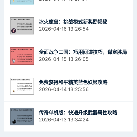
冰火魔兽：挑战模式新奖励揭秘
2026-04-16 13:26:54
全面战争三国：巧用间谍技巧，谋定胜局
2026-04-15 13:26:05
免费获得和平精英蓝色妖姬攻略
2026-04-14 13:25:56
传奇单机版：快速升级武器属性攻略
2026-04-13 13:34:24