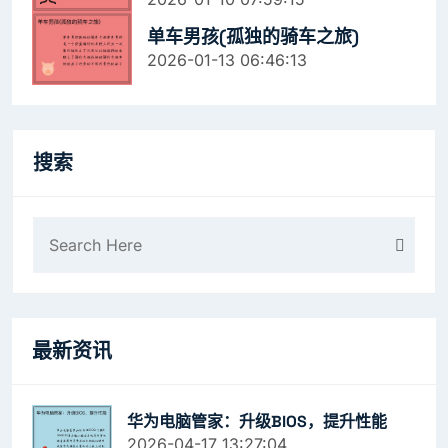
单车男孩(孤独的骑车之旅)
2026-01-13 06:46:13
搜索
最新资讯
华为电脑管家：升级BIOS，提升性能
2026-04-17 13:27:04